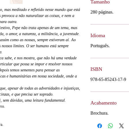
Tamanho
do, mas meditado e refletido nesse mundo que está
280 páginas.
 provoca a não naturalizar as coisas, e nem a
ara outra.
estivo, Pepe não trata apenas de um tema, mas
a, o amor, a natureza, a militância, a juventude.
Idioma
 assim como as nossas, sempre estiveram aí. Ao
Português.
 nossos limites. O ser humano está sempre
a.
ca sabe, e nos mostra, que não há uma verdade
articular que possa se impor e resolver nossos
ISBN
epois temos sementes para pensar as
íticas e humanitárias em nossa sociedade, onde a
978-65-85243-17-9
e, apesar de todas as adversidades e injustiças,
inzas, e que precisa ser soprado.
, sem dúvidas, uma leitura fundamental.
Acabamento
ro.
Brochura.
va.