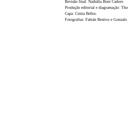
Revisão final: Nathália Boni Cadore.
Produção editorial e diagramação: Tho
Capa: Cintia Belloc.
Fotografias: Fabián Restivo e Gonzalo
Editora Coragem
Rua Sofia Veloso, 49, sala 04
Porto Alegre, RS
(51) 98014.2709
contato@editoracoragem.com.br