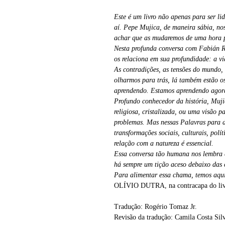
Este é um livro não apenas para ser li
aí. Pepe Mujica, de maneira sábia, nos
achar que as mudaremos de uma hora p
Nesta profunda conversa com Fabián R
os relaciona em sua profundidade: a vid
As contradições, as tensões do mundo,
olharmos para trás, lá também estão os
aprendendo. Estamos aprendendo agor
Profundo conhecedor da história, Muji
religiosa, cristalizada, ou uma visão p
problemas. Mas nessas Palavras para d
transformações sociais, culturais, pol
relação com a natureza é essencial.
Essa conversa tão humana nos lembra qu
há sempre um tição aceso debaixo das c
Para alimentar essa chama, temos aqui
OLÍVIO DUTRA, na contracapa do liv
Tradução: Rogério Tomaz Jr.
Revisão da tradução: Camila Costa Sil