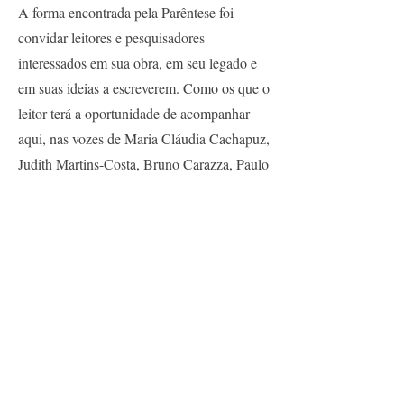
A forma encontrada pela Parêntese foi
convidar leitores e pesquisadores
interessados em sua obra, em seu legado e
em suas ideias a escreverem. Como os que o
leitor terá a oportunidade de acompanhar
aqui, nas vozes de Maria Cláudia Cachapuz,
Judith Martins-Costa, Bruno Carazza, Paulo
Augusto Franco de Alcântara, Homero
Araújo e Tarso Genro, assim como na voz
do próprio Faoro, em entrevista a Marcelo
Coelho.
Acessar versão digital no site da Matinal