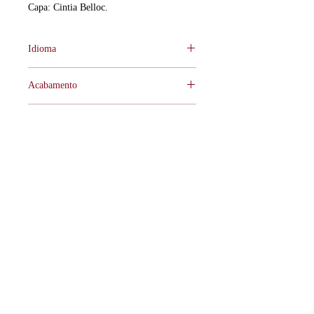
Capa: Cintia Belloc.
Idioma
Português.
Acabamento
Brochura.
Formato
125x180mm.
ISBN
978-65-85243-42-1
Tamanho
96 páginas.
Editora Coragem