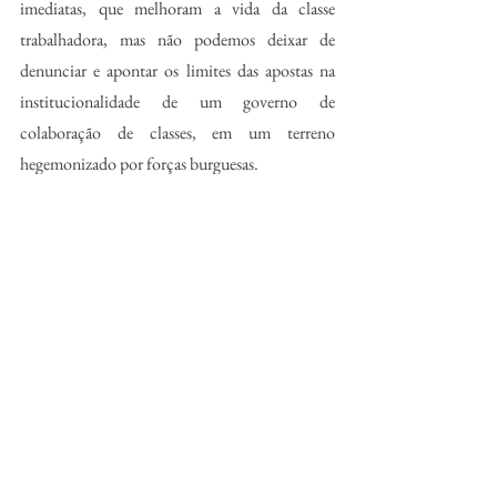
imediatas, que melhoram a vida da classe 
trabalhadora, mas não podemos deixar de 
denunciar e apontar os limites das apostas na 
institucionalidade de um governo de 
colaboração de classes, em um terreno 
hegemonizado por forças burguesas. 
A política do governo Lula-Alckmin tem 
levado diversos setores a perceber, 
gradualmente, a necessidade de mobilização e 
organização independente para revogar ataques 
anteriores, impedir novos e avançar em 
conquistas. Uma nova geração de trabalhadores 
e jovens está surgindo, aprendendo com 
experiências práticas. Esses ativistas 
participaram da luta para derrotar Bolsonaro e 