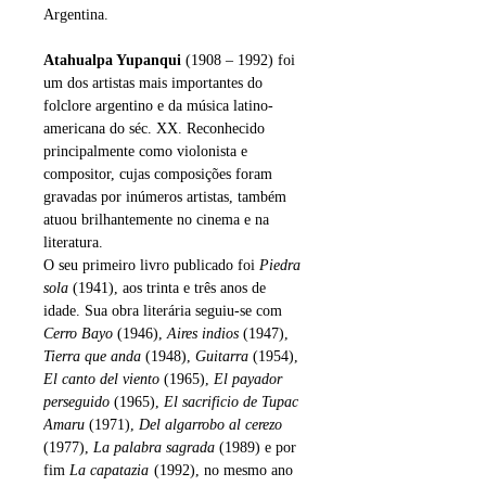
Argentina.
Atahualpa Yupanqui
(1908 – 1992) foi
um dos artistas mais importantes do
folclore argentino e da música latino-
americana do séc. XX. Reconhecido
principalmente como violonista e
compositor, cujas composições foram
gravadas por inúmeros artistas, também
atuou brilhantemente no cinema e na
literatura.
O seu primeiro livro publicado foi
Piedra
sola
(1941), aos trinta e três anos de
idade. Sua obra literária seguiu-se com
Cerro Bayo
(1946),
Aires indios
(1947),
Tierra que anda
(1948),
Guitarra
(1954),
El canto del viento
(1965),
El payador
perseguido
(1965),
El sacrificio de Tupac
Amaru
(1971),
Del algarrobo al cerezo
(1977),
La palabra sagrada
(1989) e por
fim
La capatazia
(1992), no mesmo ano