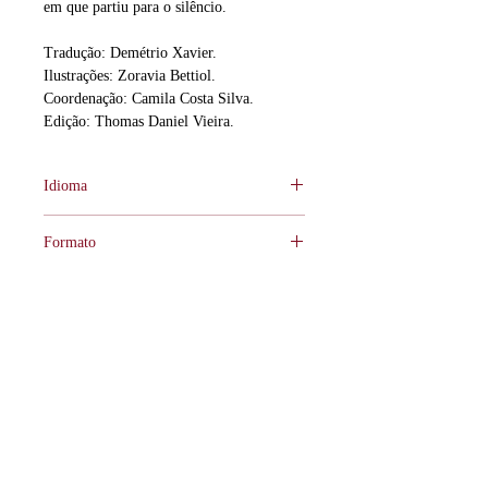
em que partiu para o silêncio.
Tradução: Demétrio Xavier.
Ilustrações: Zoravia Bettiol.
Coordenação: Camila Costa Silva.
Edição: Thomas Daniel Vieira.
Idioma
Bilíngue Português e Castelhano.
Formato
125x180mm.
Acabamento
Libreto grampo canoa.
ISBN
978-65-85243-10-0
Tamanho
48 pág.