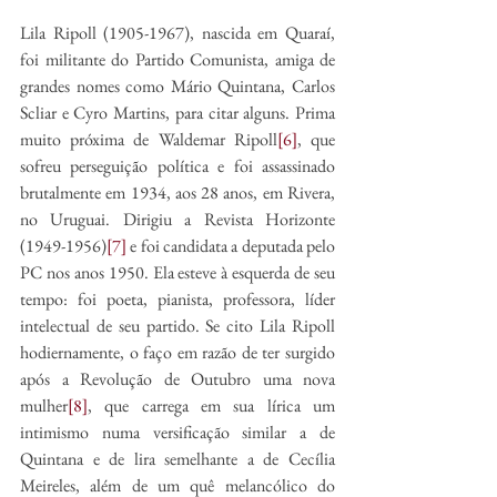
Lila Ripoll (1905-1967), nascida em Quaraí, 
foi militante do Partido Comunista, amiga de 
grandes nomes como Mário Quintana, Carlos 
Scliar e Cyro Martins, para citar alguns. Prima 
muito próxima de Waldemar Ripoll
[6]
, que 
sofreu perseguição política e foi assassinado 
brutalmente em 1934, aos 28 anos, em Rivera, 
no Uruguai. Dirigiu a Revista Horizonte 
(1949-1956)
[7]
 e foi candidata a deputada pelo 
PC nos anos 1950. Ela esteve à esquerda de seu 
tempo: foi poeta, pianista, professora, líder 
intelectual de seu partido. Se cito Lila Ripoll 
hodiernamente, o faço em razão de ter surgido 
após a Revolução de Outubro uma nova 
mulher
[8]
, que carrega em sua lírica um 
intimismo numa versificação similar a de 
Quintana e de lira semelhante a de Cecília 
Meireles, além de um quê melancólico do 