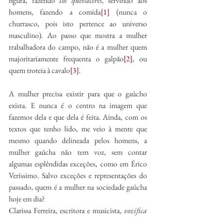
figura, fazendo 
los quehaceres
, servindo aos 
homens, fazendo a comida
[1]
 (nunca o 
churrasco, pois isto pertence ao universo 
masculino). Ao passo que mostra a mulher 
trabalhadora do campo, não é a mulher quem 
majoritariamente frequenta o galpão
[2]
, ou 
quem troteia à cavalo
[3]
. 
A mulher precisa existir para que o gaúcho 
exista. E nunca é o centro na imagem que 
fazemos dela e que dela é feita. Ainda, com os 
textos que tenho lido, me veio à mente que 
mesmo quando delineada pelos homens, a 
mulher gaúcha não tem voz, sem contar 
algumas esplêndidas exceções, como em Érico 
Veríssimo. Salvo exceções e representações do 
passado, quem é a mulher na sociedade gaúcha 
hoje em dia?
Clarissa Ferreira, escritora e musicista, 
vozifica 