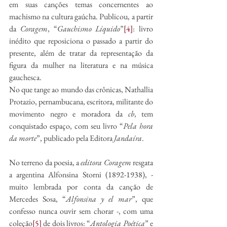
em suas canções temas concernentes ao 
machismo na cultura gaúcha. Publicou, a partir 
da 
Coragem
, “
Gauchismo Líquido
”
[4]
: livro 
inédito que reposiciona o passado a partir do 
presente, além de tratar da representação da 
figura da mulher na literatura e na música 
gauchesca. 
No que tange ao mundo das crônicas, Nathallia 
Protazio, pernambucana, escritora, militante do 
movimento negro e moradora da
 cb
, tem 
conquistado espaço, com seu livro “
Pela hora 
da morte
”, publicado pela Editora 
Jandaíra
.  
No terreno da poesia, a 
editora Coragem
 resgata 
a argentina Alfonsina Storni (1892-1938), - 
muito lembrada por conta da canção de 
Mercedes Sosa, “
Alfonsina y el mar
”, que 
confesso nunca ouvir sem chorar -, com uma 
coleção
[5]
 de dois livros: “
Antologia Poética
” e 