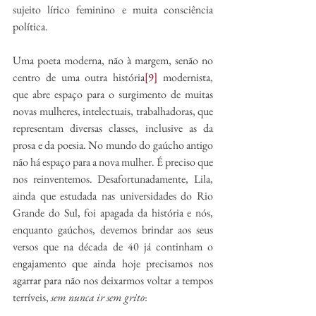
sujeito lírico feminino e muita consciência 
política. 
Uma poeta moderna, não à margem, senão no 
centro de uma outra história
[9]
 modernista, 
que abre espaço para o surgimento de muitas 
novas mulheres, intelectuais, trabalhadoras, que 
representam diversas classes, inclusive as da 
prosa e da poesia. No mundo do gaúcho antigo 
não há espaço para a nova mulher. É preciso que 
nos reinventemos. Desafortunadamente, Lila, 
ainda que estudada nas universidades do Rio 
Grande do Sul, foi apagada da história e nós, 
enquanto gaúchos, devemos brindar aos seus 
versos que na década de 40 já continham o 
engajamento que ainda hoje precisamos nos 
agarrar para não nos deixarmos voltar a tempos 
terríveis, 
sem nunca ir sem grito
: 