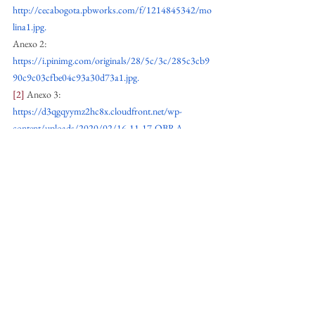
http://cecabogota.pbworks.com/f/1214845342/mo
lina1.jpg
.
Anexo 2: 
https://i.pinimg.com/originals/28/5c/3c/285c3cb9
90c9c03cfbe04c93a30d73a1.jpg
.
[2]
 Anexo 3: 
https://d3qgqyymz2hc8x.cloudfront.net/wp-
content/uploads/2020/02/16-11-17-OBRA-
MOLINA-CAMPOS-e1582729898571.jpg
.
[3]
 Anexo 4: 
https://www.clarin.com/img/2019/05/30/K4MaE-
PKJ_720x0__1.jpg
.
Anexo 5: 
https://www.3minutosdearte.com/wp-
content/uploads/2019/06/C6-Molina-Campos-
mini.jpg
.
[4]
https://www.editoracoragem.com.br/product-
page/gauchismo-l%C3%ADquido
[5]
https://www.editoracoragem.com.br/product-
page/cole%C3%A7%C3%A3o-alfonsina-storni