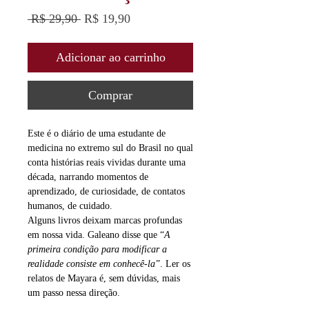
Preço
Preço
 R$ 29,90 
R$ 19,90
normal
promocional
Adicionar ao carrinho
Comprar
Este é o diário de uma estudante de
medicina no extremo sul do Brasil no qual
conta histórias reais vividas durante uma
década, narrando momentos de
aprendizado, de curiosidade, de contatos
humanos, de cuidado.
Alguns livros deixam marcas profundas
em nossa vida. Galeano disse que “
A
primeira condição para modificar a
realidade consiste em conhecê-la
”. Ler os
relatos de Mayara é, sem dúvidas, mais
um passo nessa direção.