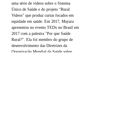
uma série de vídeos sobre o Sistema
Único de Saúde e do projeto “Rural
Videos” que produz curtas focados em
equidade em saúde. Em 2017, Mayara
apresentou no evento TEDx no Brasil em
2017 com a palestra "Por que Saúde
Rural?". Ela foi membro do grupo de
desenvolvimento das Diretrizes da
Organização Mundial da Saúde sobre
Força de Trabalho em Saúde Rural:
Atração, Recrutamento e Retenção. Em
2019 e 2020 com o colega Arnildo
Miranda Jr gravaram e lançaram as
músicas do Projeto M(Ar). Desde 2019
também apresenta o podcast "Medicina
em Debate".